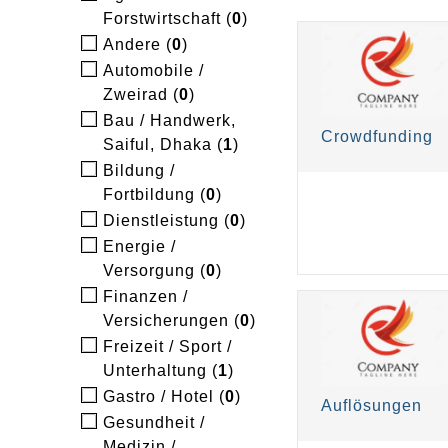
Forstwirtschaft (
0
)
Andere (
0
)
Automobile /
Zweirad (
0
)
Bau / Handwerk,
Crowdfunding
Saiful, Dhaka (
1
)
Bildung /
Fortbildung (
0
)
Dienstleistung (
0
)
Energie /
Versorgung (
0
)
Finanzen /
Versicherungen (
0
)
Freizeit / Sport /
Unterhaltung (
1
)
Gastro / Hotel (
0
)
Auflösungen
Gesundheit /
Medizin /