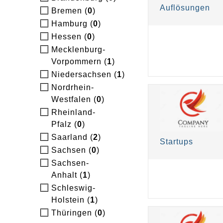
Auflösungen
Bremen (
0
)
Hamburg (
0
)
Hessen (
0
)
Mecklenburg-
Vorpommern (
1
)
Niedersachsen (
1
)
Nordrhein-
Westfalen (
0
)
Rheinland-
Pfalz (
0
)
Saarland (
2
)
Startups
Sachsen (
0
)
Sachsen-
Anhalt (
1
)
Schleswig-
Holstein (
1
)
Thüringen (
0
)