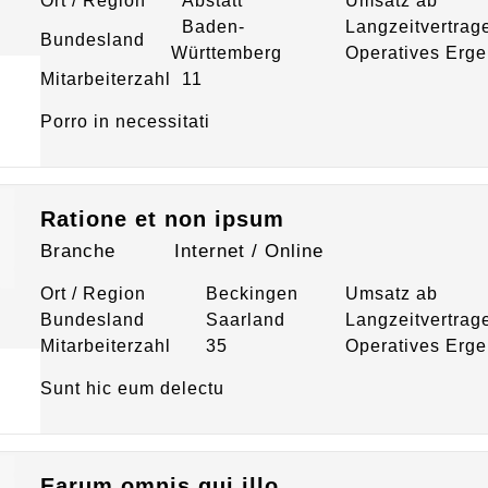
Ort / Region
Abstatt
Umsatz ab
Baden-
Langzeitvertrag
Bundesland
Württemberg
Operatives Erge
Mitarbeiterzahl
11
Porro in necessitati
Ratione et non ipsum
Branche
Internet / Online
Ort / Region
Beckingen
Umsatz ab
Bundesland
Saarland
Langzeitvertrag
Mitarbeiterzahl
35
Operatives Erge
Sunt hic eum delectu
Earum omnis qui illo