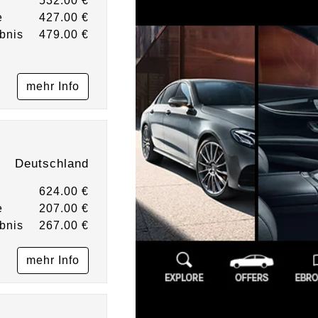
532.00 €
e
427.00 €
bnis
479.00 €
mehr Info
Deutschland
624.00 €
e
207.00 €
bnis
267.00 €
mehr Info