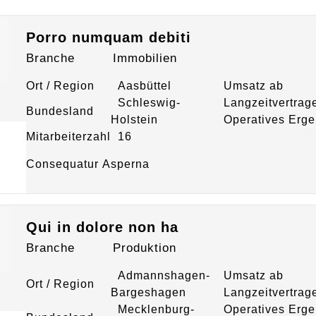
Porro numquam debiti
Branche
Immobilien
Ort / Region
Aasbüttel
Umsatz ab
Schleswig-
Langzeitvertrag
Bundesland
Holstein
Operatives Erge
Mitarbeiterzahl
16
Consequatur Asperna
Qui in dolore non ha
Branche
Produktion
Admannshagen-
Umsatz ab
Ort / Region
Bargeshagen
Langzeitvertrag
Mecklenburg-
Operatives Erge