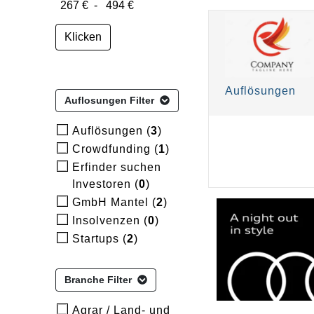
Klicken
Auflösungen
Auflosungen Filter
Auflösungen (
3
)
Crowdfunding (
1
)
Erfinder suchen
Investoren (
0
)
GmbH Mantel (
2
)
Insolvenzen (
0
)
Startups (
2
)
Branche Filter
Agrar / Land- und